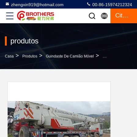
zhengxin919@hotmail.com
00-86-15974212324
Citações
produtos
>
>
>
Casa
Produtos
Guindaste De Camião Móvel
Guindaste Móvel De