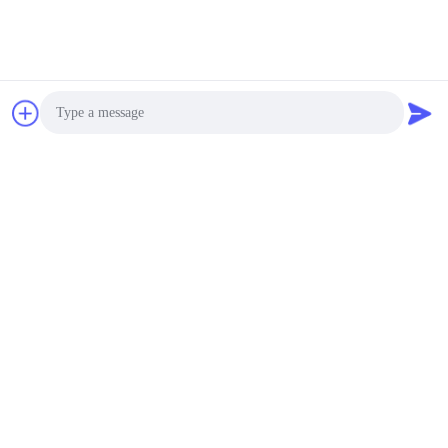
os pavimentos
construção
HUNAN CONCRETE POWER BROTHERS
HEAVY INDUSTRY & TECHNOLOGY CO.,
LIMITED
Photo
Video Call
zhengxin919@hotmail.com
00-86-15974212324
Audio Call
Sala 16025, Baoli Linyu Center, I-3B Tongzi Po West Road,
Cidade de Changsha, Changsha, Hunan, China